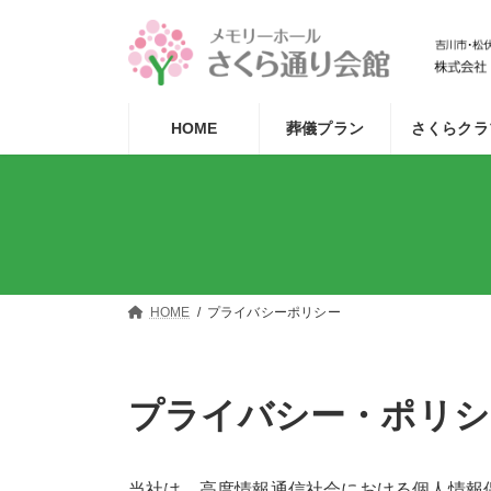
コ
ナ
ン
ビ
テ
ゲ
ン
ー
HOME
葬儀プラン
さくらクラ
ツ
シ
へ
ョ
ス
ン
キ
に
ッ
移
プ
動
HOME
プライバシーポリシー
プライバシー・ポリシ
当社は、高度情報通信社会における個人情報